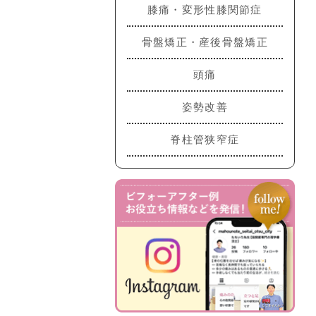
膝痛・変形性膝関節症
骨盤矯正・産後骨盤矯正
頭痛
姿勢改善
脊柱管狭窄症