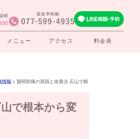
市栄町
MAP
メニュー
アクセス
料金表
康情報
>
股関節痛の原因と改善法 石山で根
石山で根本から変