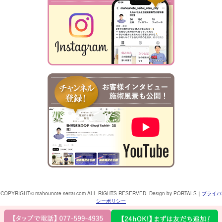
COPYRIGHT© mahounote-seitai.com ALL RIGHTS RESERVED. Design by PORTALS
｜
プライバ
シーポリシー