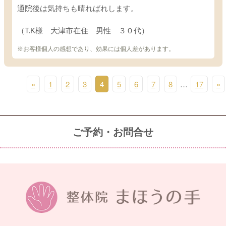
通院後は気持ちも晴ればれします。
（T.K様 大津市在住 男性 ３０代）
※お客様個人の感想であり、効果には個人差があります。
«
1
2
3
4
5
6
7
8
…
17
»
ご予約・お問合せ