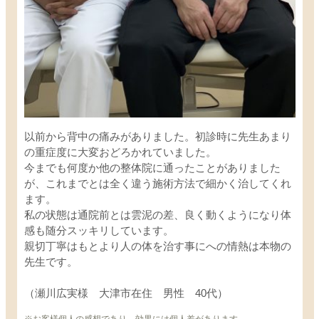
以前から背中の痛みがありました。初診時に先生あまり
の重症度に大変おどろかれていました。
今までも何度か他の整体院に通ったことがありました
が、これまでとは全く違う施術方法で細かく治してくれ
ます。
私の状態は通院前とは雲泥の差、良く動くようになり体
感も随分スッキリしています。
親切丁寧はもとより人の体を治す事にへの情熱は本物の
先生です。
（瀬川広実様 大津市在住 男性 40代）