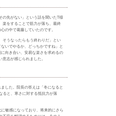
その先がない」という話を聞いたT様
、楽をすることで筋力が落ち、最終
の心の中で葛藤していたのです。
。そうなったらもう終わりだ」とい
てないでやるか、どっちかですね」と
剣に向き合い、安易な楽さを求めるの
い意志が感じられました。
れました。院長の答えは「冬になると
になると、寒さに対する抵抗力が落
化に敏感になっており、将来的にさら
の不安を解消するためには、今のう