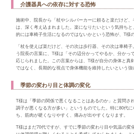
介護器具への依存に対する恐怖
施術中、院長から「杖やシルバーカーに頼ると楽だけど、
は、深く考え込まれました。楽になりたいという気持ちと
的には車椅子生活になるのではないかという恐怖が、T様
「杖を使えば楽だけど、その次は歩行器、その次は車椅子
う院長の言葉に、T様は「その辺分かってやるか、分かっ
応じられました。この言葉からは、T様が自分の身体と真
ではなく、長期的な視点で身体機能を維持したいという強
季節の変わり目と体調の変化
T様は「季節の関係で悪くなることはあるのか」と質問さ
調子が悪くなる方が多い」というものでした。特に80代
ち、筋肉が硬くなりやすく、痛みが出やすくなります。
T様はまだ70代ですが、すでに季節の変わり目や気温の変
に体調管理が難しくなることを予感しておられました。こ