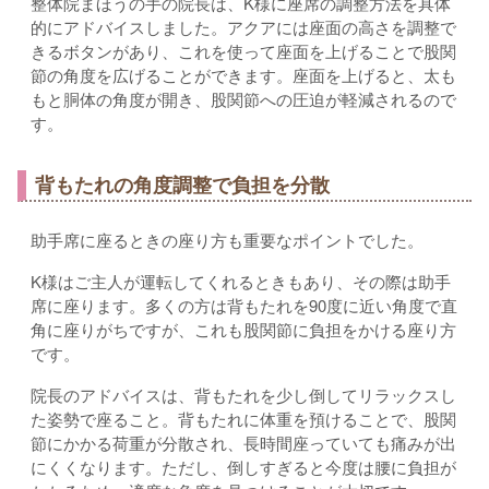
整体院まほうの手の院長は、K様に座席の調整方法を具体
的にアドバイスしました。アクアには座面の高さを調整で
きるボタンがあり、これを使って座面を上げることで股関
節の角度を広げることができます。座面を上げると、太も
もと胴体の角度が開き、股関節への圧迫が軽減されるので
す。
背もたれの角度調整で負担を分散
助手席に座るときの座り方も重要なポイントでした。
K様はご主人が運転してくれるときもあり、その際は助手
席に座ります。多くの方は背もたれを90度に近い角度で直
角に座りがちですが、これも股関節に負担をかける座り方
です。
院長のアドバイスは、背もたれを少し倒してリラックスし
た姿勢で座ること。背もたれに体重を預けることで、股関
節にかかる荷重が分散され、長時間座っていても痛みが出
にくくなります。ただし、倒しすぎると今度は腰に負担が