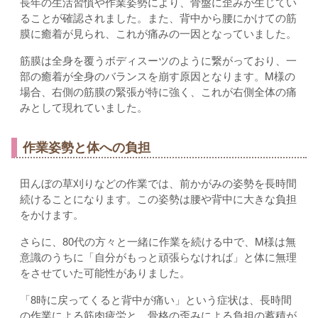
長年の生活習慣や作業姿勢により、骨盤に歪みが生じてい
ることが確認されました。また、背中から腰にかけての筋
膜に癒着が見られ、これが痛みの一因となっていました。
筋膜は全身を覆うボディスーツのように繋がっており、一
部の癒着が全身のバランスを崩す原因となります。M様の
場合、右側の筋膜の緊張が特に強く、これが右側全体の痛
みとして現れていました。
作業姿勢と体への負担
田んぼの草刈りなどの作業では、前かがみの姿勢を長時間
続けることになります。この姿勢は腰や背中に大きな負担
をかけます。
さらに、80代の方々と一緒に作業を続ける中で、M様は無
意識のうちに「自分がもっと頑張らなければ」と体に無理
をさせていた可能性がありました。
「8時に戻ってくると背中が痛い」という症状は、長時間
の作業による筋肉疲労と、骨格の歪みによる負担の蓄積が