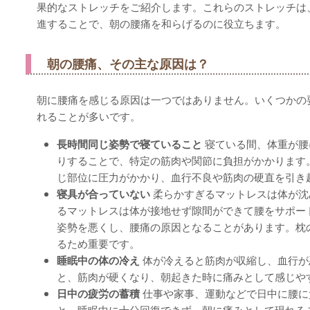
果的なストレッチをご紹介します。これらのストレッチは
進することで、朝の腰痛を和らげるのに役立ちます。
朝の腰痛、その主な原因は？
朝に腰痛を感じる原因は一つではありません。いくつかの
れることが多いです。
長時間同じ姿勢で寝ていること
寝ている間、体重が腰
りすることで、特定の筋肉や関節に負担がかかります
じ部位に圧力がかかり、血行不良や筋肉の硬直を引き
寝具が合っていない
柔らかすぎるマットレスは体が沈
るマットレスは体が接地せず隙間ができて腰をサポー
姿勢を悪くし、腰痛の原因となることがあります。枕
るため重要です。
睡眠中の体の冷え
体が冷えると筋肉が収縮し、血行が
と、筋肉が硬くなり、朝起きた時に痛みとして感じや
日中の疲労の蓄積
仕事や家事、運動などで日中に腰に
と、睡眠中に十分回復できず、朝に痛みとして現れる