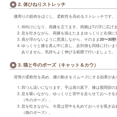
2. 体ひねりストレッチ
腰周りの筋肉をほぐし、柔軟性を高めるストレッチです。
仰向けになり、両膝を立てます。両腕はTの字に広げ
息を吐きながら、両膝を揃えたままゆっくりと右側に
肩が浮かないように意識しながら、そのまま
20〜30秒
ゆっくりと膝を真ん中に戻し、反対側も同様に行いま
ありません。気持ちよく伸びる範囲で行いましょう。
3. 猫と牛のポーズ（キャット＆カウ）
背骨の柔軟性を高め、腰の動きをスムーズにする効果があ
四つん這いになります。手は肩の真下、膝は股関節の
息を吸いながら、ゆっくりと背中を反らせておへそを
（牛のポーズ）。
息を吐きながら、今度は背中を丸めておへそを覗き込
（猫のポーズ）。