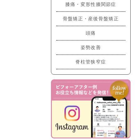
膝痛・変形性膝関節症
骨盤矯正・産後骨盤矯正
頭痛
姿勢改善
脊柱管狭窄症