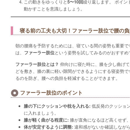
この動きをゆっくりと
5〜10回
繰り返します。
ポイン
動かすことを意識しましょう。
寝る前の工夫も大切！ファーラー肢位で腰の負
朝の腰痛を予防するためには、寝ている間の姿勢も重要で
は、
ファーラー肢位
という姿勢を試してみるのがおすすめ
ファーラー肢位とは？
仰向けに寝た時に、膝を少し曲げて
どを敷き、膝の裏に軽い隙間ができるようにする寝姿勢で
るのを防ぎ、腰への負担を軽減することができます。
ファーラー肢位のポイント
膝の下にクッションや枕を入れる:
低反発のクッショ
に入れましょう。
膝が軽く曲がる程度に:
膝が直角になるほど高くせず
体が安定するように調整:
違和感がないか確認しなが