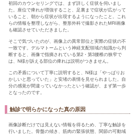
初回のカウンセリングでは、まず詳しく症状を伺いまし
た。座位で痺れが増強すること、足裏まで症状が広がって
いること、朝から症状が出現するようになったこと。これ
らの情報を整理しながら、整形外科で撮影されたMRI画像
も確認させていただきました。
そこで気づいたのが、画像上の異常部位と実際の症状の不
一致です。デルマトームという神経支配領域の知識から判
断すると、画像で指摘されている第2・第3腰椎の狭窄で
は、N様が訴える部位の痺れは説明がつきません。
この矛盾について丁寧に説明すると、N様は「やっぱりお
かしいと思っていた」と安堵の表情を見せられました。自
分の感覚が間違っていなかったという確認が、まず第一歩
となったのです。
触診で明らかになった真の原因
画像診断だけでは見えない情報を得るため、丁寧な触診を
行いました。骨盤の傾き、筋肉の緊張状態、関節の可動域