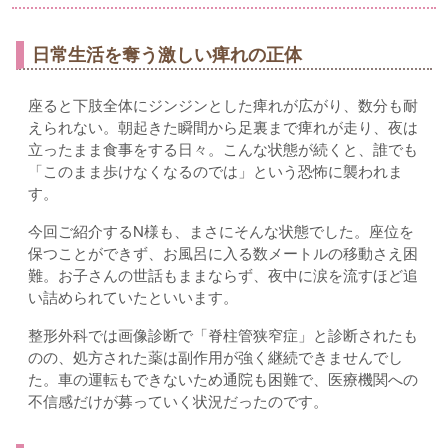
日常生活を奪う激しい痺れの正体
座ると下肢全体にジンジンとした痺れが広がり、数分も耐
えられない。朝起きた瞬間から足裏まで痺れが走り、夜は
立ったまま食事をする日々。こんな状態が続くと、誰でも
「このまま歩けなくなるのでは」という恐怖に襲われま
す。
今回ご紹介するN様も、まさにそんな状態でした。座位を
保つことができず、お風呂に入る数メートルの移動さえ困
難。お子さんの世話もままならず、夜中に涙を流すほど追
い詰められていたといいます。
整形外科では画像診断で「脊柱管狭窄症」と診断されたも
のの、処方された薬は副作用が強く継続できませんでし
た。車の運転もできないため通院も困難で、医療機関への
不信感だけが募っていく状況だったのです。