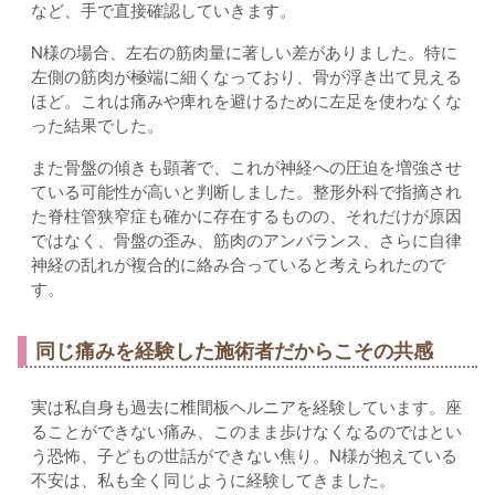
など、手で直接確認していきます。
N様の場合、左右の筋肉量に著しい差がありました。特に
左側の筋肉が極端に細くなっており、骨が浮き出て見える
ほど。これは痛みや痺れを避けるために左足を使わなくな
った結果でした。
また骨盤の傾きも顕著で、これが神経への圧迫を増強させ
ている可能性が高いと判断しました。整形外科で指摘され
た脊柱管狭窄症も確かに存在するものの、それだけが原因
ではなく、骨盤の歪み、筋肉のアンバランス、さらに自律
神経の乱れが複合的に絡み合っていると考えられたので
す。
同じ痛みを経験した施術者だからこその共感
実は私自身も過去に椎間板ヘルニアを経験しています。座
ることができない痛み、このまま歩けなくなるのではとい
う恐怖、子どもの世話ができない焦り。N様が抱えている
不安は、私も全く同じように経験してきました。