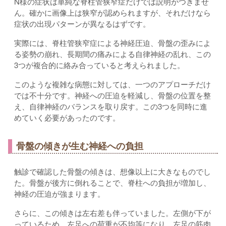
N様の症状は単純な脊柱管狭窄症だけでは説明がつきませ
ん。確かに画像上は狭窄が認められますが、それだけなら
症状の出現パターンが異なるはずです。
実際には、脊柱管狭窄症による神経圧迫、骨盤の歪みによ
る姿勢の崩れ、長期間の痛みによる自律神経の乱れ、この
3つが複合的に絡み合っていると考えられました。
このような複雑な病態に対しては、一つのアプローチだけ
では不十分です。神経への圧迫を軽減し、骨盤の位置を整
え、自律神経のバランスを取り戻す。この3つを同時に進
めていく必要があったのです。
骨盤の傾きが生む神経への負担
触診で確認した骨盤の傾きは、想像以上に大きなものでし
た。骨盤が後方に倒れることで、脊柱への負担が増加し、
神経の圧迫が強まります。
さらに、この傾きは左右差も伴っていました。左側が下が
っているため、左足への荷重が不均等になり、左足の筋肉