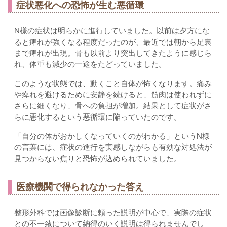
症状悪化への恐怖が生む悪循環
N様の症状は明らかに進行していました。以前は夕方にな
ると痺れが強くなる程度だったのが、最近では朝から足裏
まで痺れが出現。骨も以前より突出してきたように感じら
れ、体重も減少の一途をたどっていました。
このような状態では、動くこと自体が怖くなります。痛み
や痺れを避けるために安静を続けると、筋肉は使われずに
さらに細くなり、骨への負担が増加。結果として症状がさ
らに悪化するという悪循環に陥っていたのです。
「自分の体がおかしくなっていくのがわかる」というN様
の言葉には、症状の進行を実感しながらも有効な対処法が
見つからない焦りと恐怖が込められていました。
医療機関で得られなかった答え
整形外科では画像診断に頼った説明が中心で、実際の症状
との不一致について納得のいく説明は得られませんでし