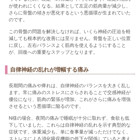
が使われにくくなる。結果として左足の筋肉量が減少し、
さらに骨盤の傾きが悪化するという悪循環が生まれていた
のです。
この骨盤の問題を解決しなければ、いくら神経の圧迫を軽
減しても根本的な改善には至りません。骨盤を正しい位置
に戻し、左右バランスよく筋肉を使えるようにすること
が、回復への重要なステップとなります。
自律神経の乱れが増幅する痛み
長期間の痛みや痺れは、自律神経のバランスを大きく乱し
ます。常に痛みのストレスにさらされることで交感神経が
優位になり、筋肉の緊張が増加。これがさらに痛みを増強
させるという悪循環に陥るのです。
N様の場合、夜間の痛みで睡眠が十分に取れず、食欲も低
下していました。これらは自律神経の乱れを示す典型的な
症状です。体重減少も、単に食事量が減っただけでなく、
ストレスによる消化吸収機能の低下が関係していると考え