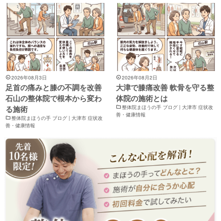
2026年08月3日
2026年08月2日
足首の痛みと膝の不調を改善
大津で膝痛改善 軟骨を守る整
石山の整体院で根本から変わ
体院の施術とは
る施術
整体院まほうの手 ブログ | 大津市 症状改
善・健康情報
整体院まほうの手 ブログ | 大津市 症状改
善・健康情報