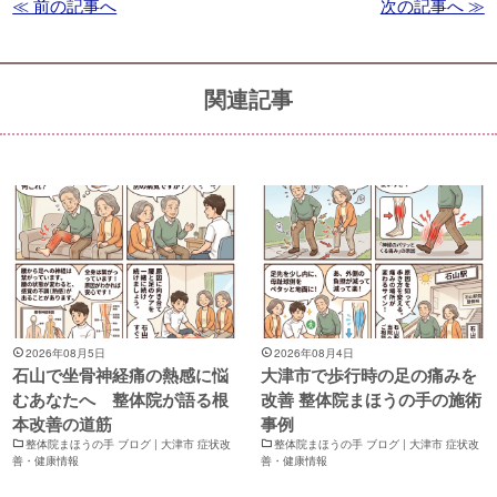
≪ 前の記事へ
次の記事へ ≫
関連記事
2026年08月5日
2026年08月4日
石山で坐骨神経痛の熱感に悩
大津市で歩行時の足の痛みを
むあなたへ 整体院が語る根
改善 整体院まほうの手の施術
本改善の道筋
事例
整体院まほうの手 ブログ | 大津市 症状改
整体院まほうの手 ブログ | 大津市 症状改
善・健康情報
善・健康情報