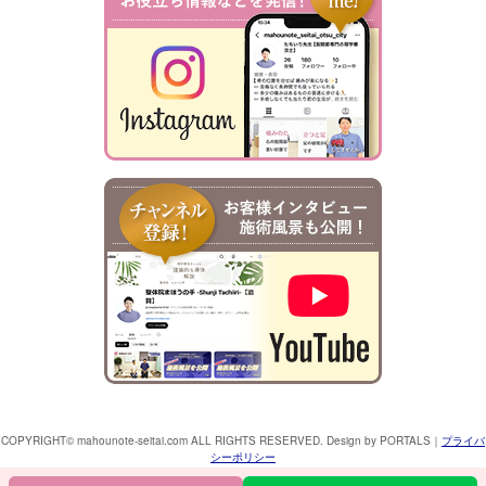
COPYRIGHT© mahounote-seitai.com ALL RIGHTS RESERVED. Design by PORTALS
｜
プライバ
シーポリシー