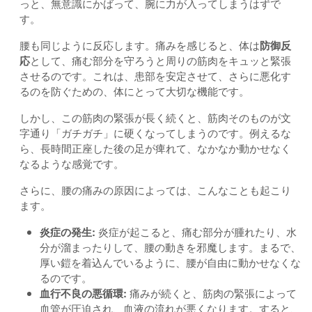
っと、無意識にかばって、腕に力が入ってしまうはずで
す。
腰も同じように反応します。痛みを感じると、体は
防御反
応
として、痛む部分を守ろうと周りの筋肉をキュッと緊張
させるのです。これは、患部を安定させて、さらに悪化す
るのを防ぐための、体にとって大切な機能です。
しかし、この筋肉の緊張が長く続くと、筋肉そのものが文
字通り「ガチガチ」に硬くなってしまうのです。例えるな
ら、長時間正座した後の足が痺れて、なかなか動かせなく
なるような感覚です。
さらに、腰の痛みの原因によっては、こんなことも起こり
ます。
炎症の発生:
炎症が起こると、痛む部分が腫れたり、水
分が溜まったりして、腰の動きを邪魔します。まるで、
厚い鎧を着込んでいるように、腰が自由に動かせなくな
るのです。
血行不良の悪循環:
痛みが続くと、筋肉の緊張によって
血管が圧迫され、血液の流れが悪くなります。すると、